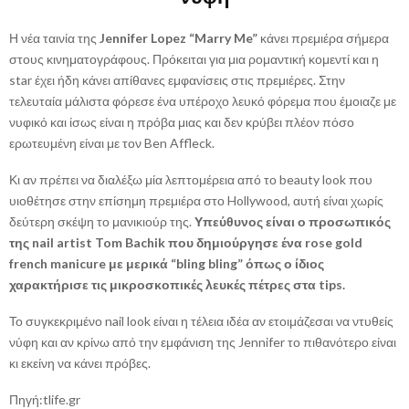
Η νέα ταινία της
Jennifer Lopez “Marry Me”
κάνει πρεμιέρα σήμερα
στους κινηματογράφους. Πρόκειται για μια ρομαντική κομεντί και η
star έχει ήδη κάνει απίθανες εμφανίσεις στις πρεμιέρες. Στην
τελευταία μάλιστα φόρεσε ένα υπέροχο λευκό φόρεμα που έμοιαζε με
νυφικό και ίσως είναι η πρόβα μιας και δεν κρύβει πλέον πόσο
ερωτευμένη είναι με τον Ben Affleck.
Κι αν πρέπει να διαλέξω μία λεπτομέρεια από το beauty look που
υιοθέτησε στην επίσημη πρεμιέρα στο Hollywood, αυτή είναι χωρίς
δεύτερη σκέψη το μανικιούρ της.
Υπεύθυνος είναι ο προσωπικός
της nail artist Tom Bachik που δημιούργησε ένα rose gold
french manicure με μερικά “bling bling” όπως ο ίδιος
χαρακτήρισε τις μικροσκοπικές λευκές πέτρες στα tips.
Το συγκεκριμένο nail look είναι η τέλεια ιδέα αν ετοιμάζεσαι να ντυθείς
νύφη και αν κρίνω από την εμφάνιση της Jennifer το πιθανότερο είναι
κι εκείνη να κάνει πρόβες.
Πηγή:tlife.gr