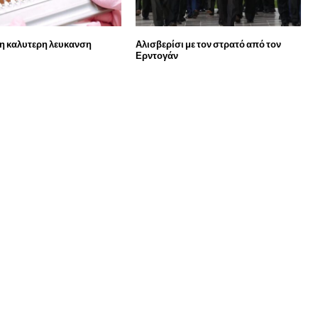
ι η καλυτερη λευκανση
Αλισβερίσι με τον στρατό από τον
Ερντογάν