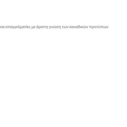
 και επαγγελματίες με άριστη γνώση των καναδικών προτύπων