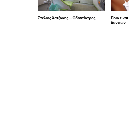
Στέλιος Χατζάκης – Οδοντίατρος
Ποια εινα
δοντιων