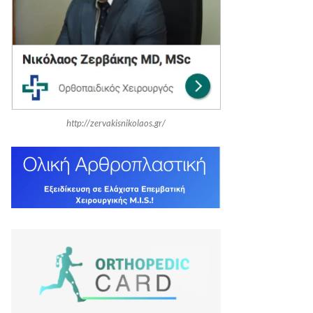
r
C
:
H
http://zervakisnikolaos.gr/