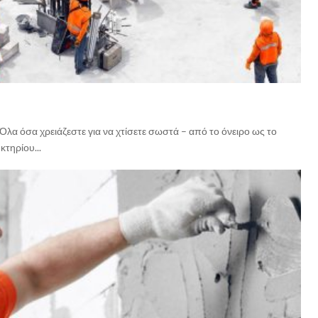
λα όσα χρειάζεστε για να χτίσετε σωστά – από το όνειρο ως το
κτηρίου...