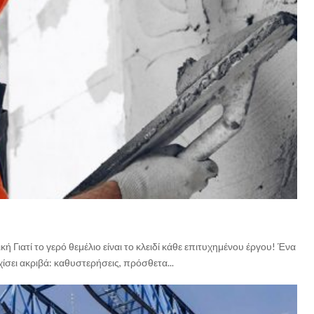
Γιατί το γερό θεμέλιο είναι το κλειδί κάθε επιτυχημένου έργου! Ένα
ίσει ακριβά: καθυστερήσεις, πρόσθετα...