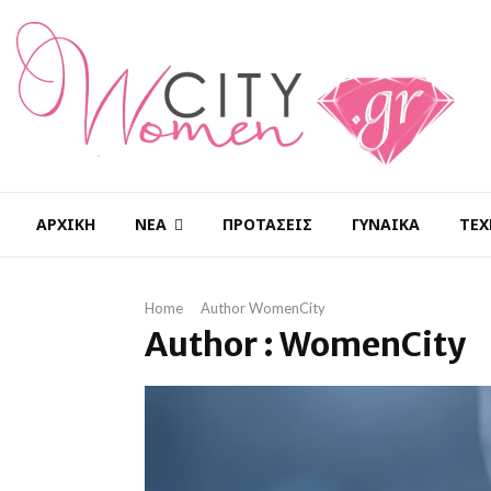
ΑΡΧΙΚΉ
ΝΈΑ
ΠΡΟΤΆΣΕΙΣ
ΓΥΝΑΊΚΑ
ΤΕΧ
Home
Author
WomenCity
Author :
WomenCity