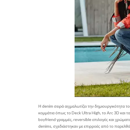
Η denim σειρά αιχμαλωτίζει την δημιουργικότητα τ
κομμάτια όπως το Deck Ultra High, το Arc 3D και 
boyfriend γραμμές, reversible επιλογές και χρώματ
denims, σχεδιάστηκαν με επιρροές από το παρελθ