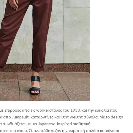
με επιρροές από τις workerστολές του 1930, και την ευκολία που
 από Jumpsuit, καπαρντίνες και light weight σύνολα. Με το design
α συνδυάζεται με μια Japanese-inspired αισθητική,
πία του οίκου. Όπως κάθε σεζόν η χρωματική παλέτα κυμαίνεται