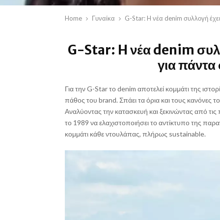
Home
Γυναίκα
G-Star: H νέα denim συλλογή έχε
G-Star: H νέα denim συλ
για πάντα
Για την G-Star το denim αποτελεί κομμάτι της ιστορί
πάθος του brand. Σπάει τα όρια και τους κανόνες τ
Αναλύοντας την κατασκευή και ξεκινώντας από τις π
το 1989 να ελαχιστοποιήσει το αντίκτυπο της παρ
κομμάτι κάθε ντουλάπας, πλήρως sustainable.