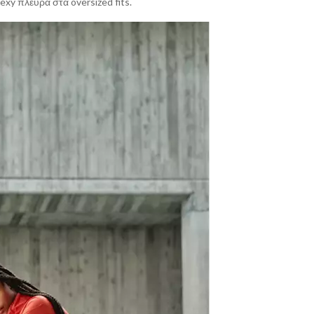
sexy πλευρά στα oversized fits.