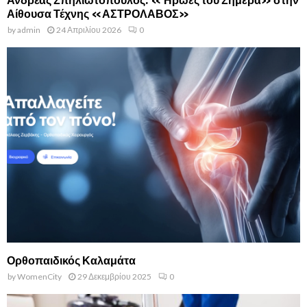
Αίθουσα Τέχνης «ΑΣΤΡΟΛΑΒΟΣ»
by
admin
24 Απριλίου 2026
0
Ορθοπαιδικός Καλαμάτα
by
WomenCity
29 Δεκεμβρίου 2025
0