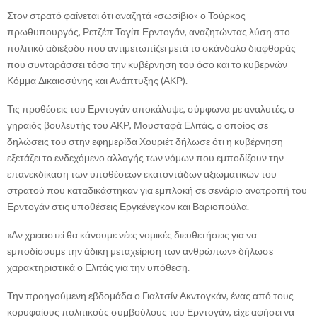
Στον στρατό φαίνεται ότι αναζητά «σωσίβιο» ο Τούρκος
πρωθυπουργός, Ρετζέπ Ταγίπ Ερντογάν, αναζητώντας λύση στο
πολιτικό αδιέξοδο που αντιμετωπίζει μετά το σκάνδαλο διαφθοράς
που συνταράσσει τόσο την κυβέρνηση του όσο και το κυβερνών
Κόμμα Δικαιοσύνης και Ανάπτυξης (ΑΚΡ).
Τις προθέσεις του Ερντογάν αποκάλυψε, σύμφωνα με αναλυτές, ο
γηραιός βουλευτής του ΑΚΡ, Μουσταφά Ελιτάς, ο οποίος σε
δηλώσεις του στην εφημερίδα Χουριέτ δήλωσε ότι η κυβέρνηση
εξετάζει το ενδεχόμενο αλλαγής των νόμων που εμποδίζουν την
επανεκδίκαση των υποθέσεων εκατοντάδων αξιωματικών του
στρατού που καταδικάστηκαν για εμπλοκή σε σενάριο ανατροπή του
Ερντογάν στις υποθέσεις Εργκένεγκον και Βαριοπούλα.
«Αν χρειαστεί θα κάνουμε νέες νομικές διευθετήσεις για να
εμποδίσουμε την άδικη μεταχείριση των ανθρώπων» δήλωσε
χαρακτηριστικά ο Ελιτάς για την υπόθεση.
Την προηγούμενη εβδομάδα ο Γιαλτσίν Ακντογκάν, ένας από τους
κορυφαίους πολιτικούς συμβούλους του Ερντογάν, είχε αφήσει να