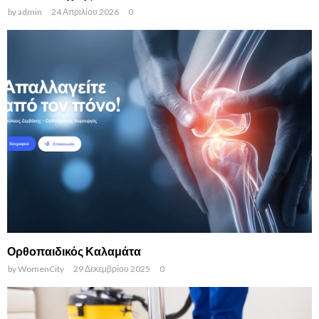
by
admin
24 Απριλίου 2026
0
Ορθοπαιδικός Καλαμάτα
by
WomenCity
29 Δεκεμβρίου 2025
0