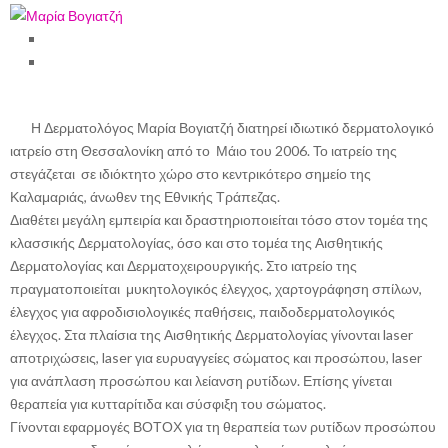
Η Δερματολόγος Μαρία Βογιατζή διατηρεί ιδιωτικό δερματολογικό
ιατρείο στη Θεσσαλονίκη από το Μάιο του 2006. Το ιατρείο της
στεγάζεται σε ιδιόκτητο χώρο στο κεντρικότερο σημείο της
Καλαμαριάς, άνωθεν της Εθνικής Τράπεζας.
Διαθέτει μεγάλη εμπειρία και δραστηριοποιείται τόσο στον τομέα της
κλασσικής Δερματολογίας, όσο και στο τομέα της Αισθητικής
Δερματολογίας και Δερματοχειρουργικής. Στο ιατρείο της
πραγματοποιείται μυκητολογικός έλεγχος, χαρτογράφηση σπίλων,
έλεγχος για αφροδισιολογικές παθήσεις, παιδοδερματολογικός
έλεγχος. Στα πλαίσια της Αισθητικής Δερματολογίας γίνονται laser
αποτριχώσεις, laser για ευρυαγγείες σώματος και προσώπου, laser
για ανάπλαση προσώπου και λείανση ρυτίδων. Επίσης γίνεται
θεραπεία για κυτταρίτιδα και σύσφιξη του σώματος.
Γίνονται εφαρμογές ΒΟΤΟΧ για τη θεραπεία των ρυτίδων προσώπου