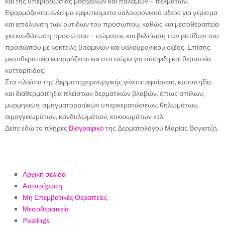
και της υπεριδρωσίας μασχαλών και παλαμών – πελμάτων.
Εφαρμόζονται ενέσιμα εμφυτεύματα υαλουρονικού οξέος για γέμισμα
και απάλυνση των ρυτίδων του προσώπου, καθώς και μεσοθεραπεία
για ενυδάτωση προσώπου – σώματος και βελτίωση των ρυτίδων του
προσώπου με κοκτέιλς βιταμινών και υαλουρονικού οξέος. Επίσης
μεσοθεραπεία εφαρμόζεται και στο σώμα για σύσφιξη και θεραπεία
κυτταρίτιδας.
Στα πλαίσια της Δερματοχειρουργικής γίνεται αφαίρεση, κρυοπηξία
και διαθερμοπηξία πλείστων δερματικών βλαβών, όπως σπίλων,
μυρμηκιών, σμηγματορροϊκών υπερκερατώσεων, θηλωμάτων,
αιμαγγειωμάτων, κονδυλωμάτων, κοκκιωμάτων κτλ.
Δείτε εδώ το πλήρες
Βιογραφικό
της Δερματολόγου Μαρίας Βογιατζή.
Αρχική σελίδα
Αποτρίχωση
Μη Επεμβατικές Θεραπείες
Μεσοθεραπεία
Peelings