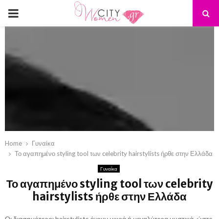
PRIMARY
MENU
Home
Γυναίκα
Το αγαπημένο styling tool των celebrity hairstylists ήρθε στην Ελλάδα
Γυναίκα
Το αγαπημένο styling tool των celebrity
hairstylists ήρθε στην Ελλάδα
Οι διασημότεροι hairstylists έχουν μικρά ή μεγαλύτερα μυστικά, ώστε