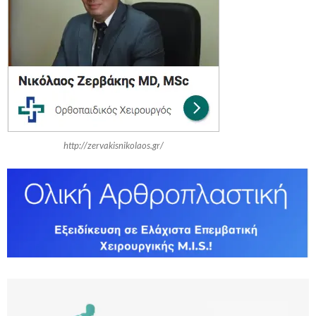
o
r
R
:
C
H
http://zervakisnikolaos.gr/