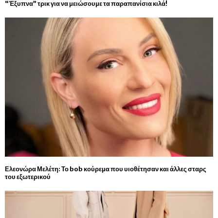
“Έξυπνα” τρικ για να μειώσουμε τα παραπανίσια κιλά!
Ελεονώρα Μελέτη: Το bob κούρεμα που υιοθέτησαν και άλλες σταρς
του εξωτερικού