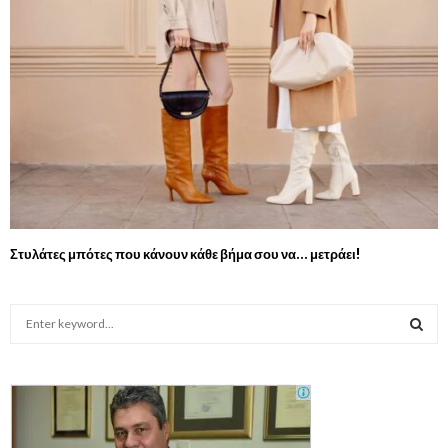
Στυλάτες μπότες που κάνουν κάθε βήμα σου να… μετράει!
S
e
a
S
r
c
E
h
f
A