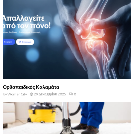
Ορθοπαιδικός Καλαμάτα
by
WomenCity
29 Δεκεμβρίου 2025
0