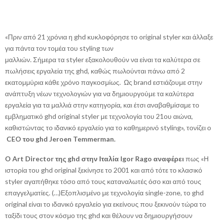
«Πριν από 21 χρόνια η ghd κυκλοφόρησε το original styler και άλλαξε
για πάντα τον τομέα του styling των
μαλλιών. Σήμερα τα styler εξακολουθούν να είναι τα καλύτερα σε
πωλήσεις εργαλεία της ghd, καθώς πωλούνται πάνω από 2
εκατομμύρια κάθε χρόνο παγκοσμίως. Ως brand εστιάζουμε στην
ανάπτυξη νέων τεχνολογιών για να δημιουργούμε τα καλύτερα
εργαλεία για τα μαλλιά στην κατηγορία, και έτσι αναβαθμίσαμε το
εμβληματικό ghd original styler με τεχνολογία του 21ου αιώνα,
καθιστώντας το ιδανικό εργαλείο για το καθημερινό styling», τονίζει ο
CEO
του
ghd
Jeroen
Temmerman
.
O Art Director της ghd στην Ιταλία Igor Rago αναφέρει
πως «Η
ιστορία του ghd original ξεκίνησε το 2001 και από τότε το κλασικό
styler αγαπήθηκε τόσο από τους καταναλωτές όσο και από τους
επαγγελματίες. (…)Εξοπλισμένο με τεχνολογία single-zone, το ghd
original είναι το ιδανικό εργαλείο για εκείνους που ξεκινούν τώρα το
ταξίδι τους στον κόσμο της ghd και θέλουν να δημιουργήσουν