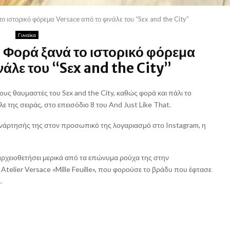
 ιστορικό φόρεμα Versace από το φινάλε του “Sεx and the City”
Γυναίκα
 Φορά ξανά το ιστορικό φόρεμα
νάλε του “Sεx and the City”
ους θαυμαστές του Sεx and the City, καθώς φορά και πάλι το
 της σειράς, στο επεισόδιο 8 του And Just Like That.
ανάρτησής της στον προσωπικό της λογαριασμό στο Instagram, η
ρχειοθετήσει μερικά από τα επώνυμα ρούχα της στην
telier Versace «Mille Feuille», που φορούσε το βράδυ που έφτασε
.