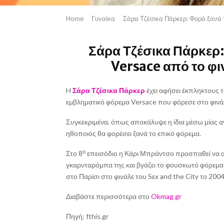
Home
Γυναίκα
Σάρα Τζέσικα Πάρκερ: Φορά ξανά το
Σάρα Τζέσικα Πάρκερ:
Versace από το φι
H
Σάρα Τζέσικα Πάρκερ
έχει αφήσει έκπληκτους τ
εμβληματικό φόρεμα Versace που φόρεσε στο φινάλε
Συγκεκριμένα, όπως αποκάλυψε η ίδια μέσω μίας 
ηθοποιός θα φορέσει ξανά το επικό φόρεμα.
ο
Στο 8
επεισόδιο η Κάρι Μπράντσο προσπαθεί να α
γκαρνταρόμπα της και βγάζει το φουσκωτό φόρεμα A
στο Παρίσι στο φινάλε του Sεx and the City το 2004
Διαβάστε περισσότερα στο
Okmag.gr
Πηγή: fthis.gr