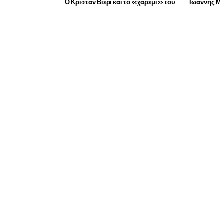
Ο Κρίσταν Βιέρι και το «χαρέμι» του
Ιωάννης 