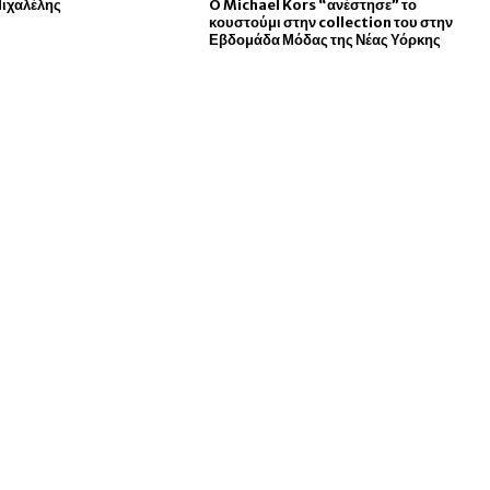
Μιχαλέλης
O Michael Kors “ανέστησε” το
κουστούμι στην collection του στην
Εβδομάδα Μόδας της Νέας Υόρκης