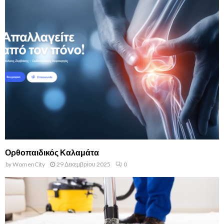
Ορθοπαιδικός Καλαμάτα
by
WomenCity
29 Δεκεμβρίου 2025
0