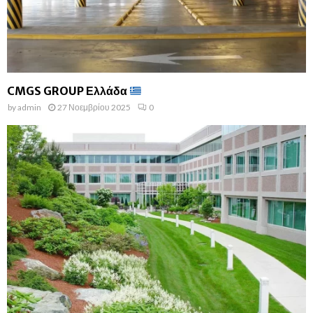
CMGS GROUP Ελλάδα
by
admin
27 Νοεμβρίου 2025
0