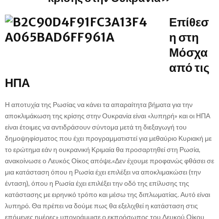
Επίθεσ
η στη
Μόσχα
από τις
ΗΠΑ
Η αποτυχία της Ρωσίας να κάνει τα απαραίτητα βήματα για την
αποκλιμάκωση της κρίσης στην Ουκρανία είναι «λυπηρή»
και οι ΗΠΑ
είναι έτοιμες να αντιδράσουν σύντομα μετά τη διεξαγωγή του
δημοψηφίσματος που έχει προγραμματιστεί για μεθαύριο Κυριακή με
το ερώτημα εάν η ουκρανική Κριμαία θα προσαρτηθεί στη Ρωσία,
ανακοίνωσε ο Λευκός Οίκος απόψε.«Δεν έχουμε προφανώς φθάσει σε
μια κατάσταση όπου η Ρωσία έχει επιλέξει να αποκλιμακώσει (την
ένταση), όπου η Ρωσία έχει επιλέξει την οδό της επίλυσης της
κατάστασης με ειρηνικό τρόπο και μέσω της διπλωματίας. Αυτό είναι
λυπηρό. Θα πρέπει να δούμε πως θα εξελιχθεί η κατάσταση στις
επόμενες ημέρες» υπογράμμισε ο εκπρόσωπος του Λευκού Οίκου