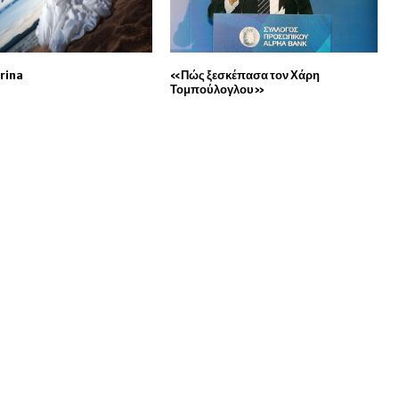
rina
«Πώς ξεσκέπασα τον Χάρη
Τομπούλογλου»