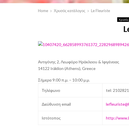
Home
Χρυσός κατάλογος
Le Fleuriste
Χρυσός
L
Αντιγόνης 2, Λεωφόρο Ηράκλειου & Ιφιγένειας
14122 Iráklion (Athens), Greece
Σήμερα 9:00 π.μ. – 10:00 μ.μ.
Τηλέφωνο
tel:
21028211
Διεύθυνση email
lefleuriste@h
Ιστότοπος
http://www.l