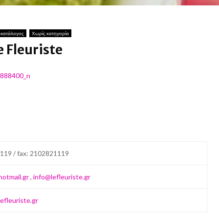
 κατάλογος
Χωρίς κατηγορία
e Fleuriste
19 / fax:
2102821119
otmail.gr , info@lefleuriste.gr
efleuriste.gr