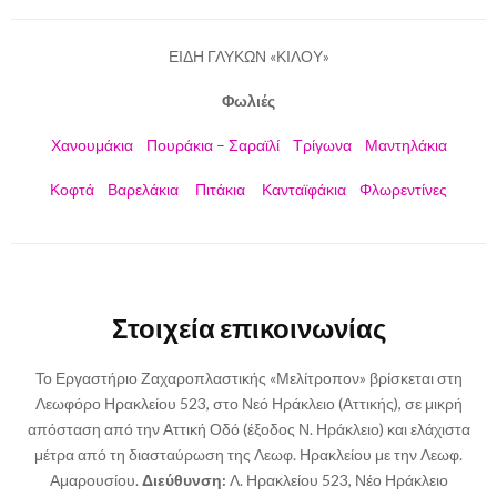
ΕΙΔΗ ΓΛΥΚΩΝ «ΚΙΛΟΥ»
Φωλιές
Χανουμάκια
Πουράκια – Σαραϊλί
Τρίγωνα
Μαντηλάκια
Κοφτά
Βαρελάκια
Πιτάκια
Κανταϊφάκια
Φλωρεντίνες
Στοιχεία επικοινωνίας
Το Εργαστήριο Ζαχαροπλαστικής «Μελίτροπον» βρίσκεται στη
Λεωφόρο Ηρακλείου 523, στο Νεό Ηράκλειο (Αττικής), σε μικρή
απόσταση από την Αττική Οδό (έξοδος Ν. Ηράκλειο) και ελάχιστα
μέτρα από τη διασταύρωση της Λεωφ. Ηρακλείου με την Λεωφ.
Αμαρουσίου.
Διεύθυνση:
Λ. Ηρακλείου 523, Νέο Ηράκλειο