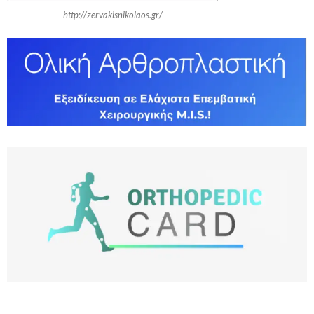
http://zervakisnikolaos.gr/