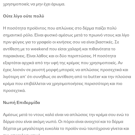
χρησιμοποιείς να μην έχει άρωμα.
Ούτε λίγο ούτε πολύ
Η ποσότητα προϊόντος που απλώνεις στο δέρμα παίζει πολύ
σημαντικό ρόλο. Είναι φυσικό αμέσως μετά το πρωινό ντους και λίγο
πριν φύγεις για το γραφείο οι κινήσεις σου να είναι βιαστικές. Σε
αντίθεση με το weekend που είσαι χαλαρή και πιθανότατα το
παρακάνεις. Είναι λάθος και οι δύο περιπτώσεις. Η ποσότητα
εξαρτάται αρχικά από την υφή της κρέμας που χρησιμοποιείς. Αν
έχεις λοσιόν σε ρευστή μορφή μπορείς να απλώσεις προσεχτικά και
λιγότερη απ’ ότι συνήθως σε αντίθεση από το butter και την πλούσια
κρέμα που επιβάλλεται να χρησιμοποιήσεις περισσότερη και πιο
προσεχτικά.
Νωπή Επιδερμίδα
Αμέσως μετά το ντους καλό είναι να απλώσεις την κρέμα σου ενώ το
δέρμα σου είναι ακόμη νωπό. Οι πόροι είναι ανοιχτοί και το δέρμα
δέχεται με μεγαλύτερη ευκολία το προϊόν ενώ ταυτόχρονα γίνεται και