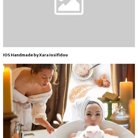
IOS Handmade by Xara Iosifidou