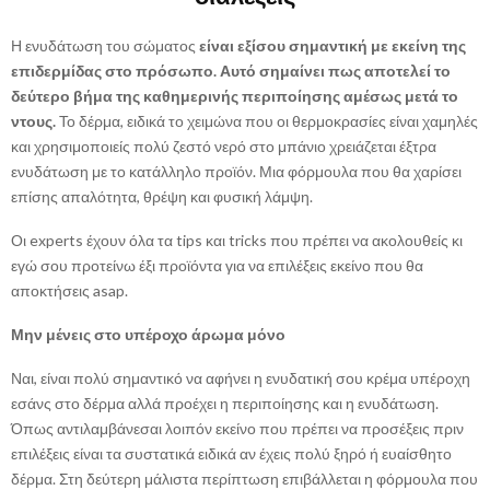
Η ενυδάτωση του σώματος
είναι εξίσου σημαντική με εκείνη της
επιδερμίδας στο πρόσωπο. Αυτό σημαίνει πως αποτελεί το
δεύτερο βήμα της καθημερινής περιποίησης αμέσως μετά το
ντους.
Το δέρμα, ειδικά το χειμώνα που οι θερμοκρασίες είναι χαμηλές
και χρησιμοποιείς πολύ ζεστό νερό στο μπάνιο χρειάζεται έξτρα
ενυδάτωση με το κατάλληλο προϊόν. Μια φόρμουλα που θα χαρίσει
επίσης απαλότητα, θρέψη και φυσική λάμψη.
Οι experts έχουν όλα τα tips και tricks που πρέπει να ακολουθείς κι
εγώ σου προτείνω έξι προϊόντα για να επιλέξεις εκείνο που θα
αποκτήσεις asap.
Μην μένεις στο υπέροχο άρωμα μόνο
Ναι, είναι πολύ σημαντικό να αφήνει η ενυδατική σου κρέμα υπέροχη
εσάνς στο δέρμα αλλά προέχει η περιποίησης και η ενυδάτωση.
Όπως αντιλαμβάνεσαι λοιπόν εκείνο που πρέπει να προσέξεις πριν
επιλέξεις είναι τα συστατικά ειδικά αν έχεις πολύ ξηρό ή ευαίσθητο
δέρμα. Στη δεύτερη μάλιστα περίπτωση επιβάλλεται η φόρμουλα που