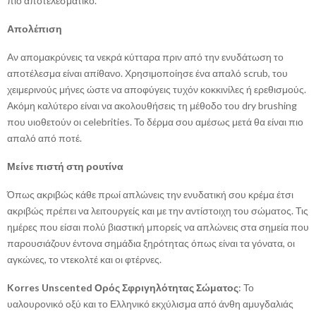
πιο αποτελεσματικό.
Απολέπιση
Αν απομακρύνεις τα νεκρά κύτταρα πριν από την ενυδάτωση το
αποτέλεσμα είναι απίθανο. Χρησιμοποίησε ένα απαλό scrub, του
χειμερινούς μήνες ώστε να αποφύγεις τυχόν κοκκινίλες ή ερεθισμούς.
Ακόμη καλύτερο είναι να ακολουθήσεις τη μέθοδο του dry brushing
που υιοθετούν οι celebrities. Το δέρμα σου αμέσως μετά θα είναι πιο
απαλό από ποτέ.
Μείνε πιστή στη ρουτίνα
Όπως ακριβώς κάθε πρωί απλώνεις την ενυδατική σου κρέμα έτσι
ακριβώς πρέπει να λειτουργείς και με την αντίστοιχη του σώματος. Τις
ημέρες που είσαι πολύ βιαστική μπορείς να απλώνεις στα σημεία που
παρουσιάζουν έντονα σημάδια ξηρότητας όπως είναι τα γόνατα, οι
αγκώνες, το ντεκολτέ και οι φτέρνες.
Korres Unscented Ορός Σφριγηλότητας Σώματος
: Το
υαλουρονικό οξύ και το Ελληνικό εκχύλισμα από άνθη αμυγδαλιάς