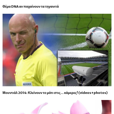
Θέμα DNA αν παχαίνουν τα τηγανιτά
Μουντιάλ 2014: Κλείνουν το μάτι στις… κάμερες! (videos+photos)