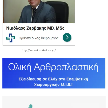
o
r
R
:
C
H
http://zervakisnikolaos.gr/