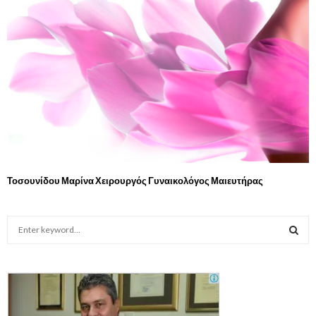
Τοσουνίδου Μαρίνα Χειρουργός Γυναικολόγος Μαιευτήρας
S
e
a
S
r
c
E
h
f
A