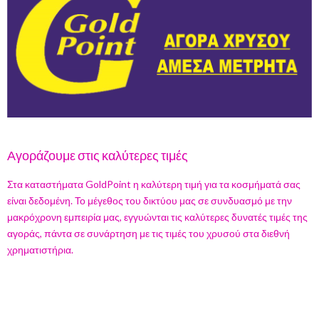
Αγοράζουμε στις καλύτερες τιμές
Στα καταστήματα GoldPoint η καλύτερη τιμή για τα κοσμήματά σας
είναι δεδομένη. Το μέγεθος του δικτύου μας σε συνδυασμό με την
μακρόχρονη εμπειρία μας, εγγυώνται τις καλύτερες δυνατές τιμές της
αγοράς, πάντα σε συνάρτηση με τις τιμές του χρυσού στα διεθνή
χρηματιστήρια.