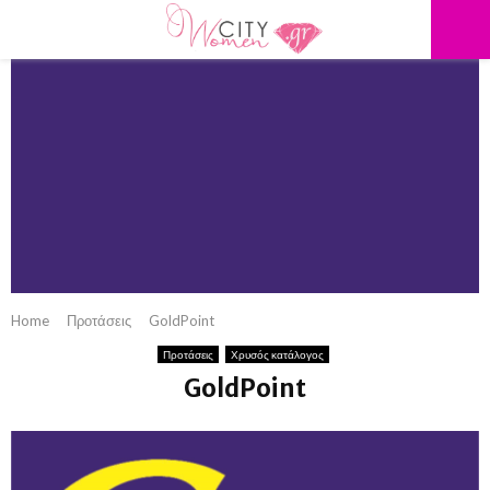
PRIMARY
MENU
Home
Προτάσεις
GoldPoint
Προτάσεις
Χρυσός κατάλογος
GoldPoint