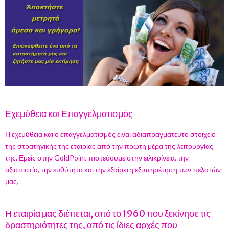
Εχεμύθεια και Επαγγελματισμός
Η εχεμύθεια και ο επαγγελματισμός είναι αδιαπραγμάτευτο στοιχείο
της στρατηγικής της εταιρίας από την πρώτη μέρα της λειτουργίας
της. Εμείς στην GoldPoint πιστεύουμε στην ειλικρίνεια, την
αξιοπιστία, την ευθύτητα και την εξαίρετη εξυπηρέτηση των πελατών
μας.
Η εταιρία μας διέπεται, από το 1960 που ξεκίνησε τις
δραστηριότητες της, από τις ίδιες αρχές που