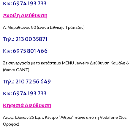
Κιν:
6974 193 733
Άνοιξη Διεύθυνση
Λ. Μαραθώνος 80 (έναντι Εθνικής Τράπεζας)
Τηλ.:
213 00 35871
Κιν:
6975 801 466
Σε συνεργασία με το κατάστημα MENU Jewelry Διεύθυνση Καψάλη 6
(έναντι GANT)
Τηλ.:
210 72 56 649
Κιν:
6974 193 733
Κηφισιά Διεύθυνση
Λεωφ. Ελαιών 25 Εμπ. Κέντρο “Αιθριο” πάνω από τη Vodafone (1ος
Όροφος)