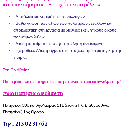
ισxύουν σήμερα και θα ισχύουν στο μέλλον:
1
Ασφάλεια και νομιμότητα συναλλαγών
2
Βαθιά γνώση των αξιών των πολύτιμων μετάλλων και
αποκλειστική συνεργασία με διεθνείς εκτιμητικούς οίκους
πολύτιμων λίθων
3
Δίκαιη αποτίμηση του προς πώληση αντικειμένου
4
Εχεμύθεια. Αδιαπραγμάτευτο στοιχείο της στρατηγικής της
εταιρίας
Στη GoldPoint
Προσφέρουμε τις υπηρεσίες μας με συνέπεια και επαγγελματισμό !
Άνω Πατήσια Διεύθυνση
Πατησίων 386 και Αγ.Λαύρας 111 (έναντι Ηλ. Σταθμού Άνω
Πατησίων) 1ος Όροφο
Τηλ.:
213 02 31762