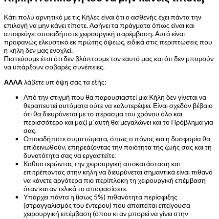
Κάτι πολύ αρνητικό με τις Κήλες είναι ότι ο ασθενής έχει πάντα την
επιλογή να μην κάνει τίποτε. Αφήνει τα πράγματα όπως είναι και
αποφεύγει οποιαδήποτε χειρουργική παρέμβαση. Αυτό είναι
προφανώς ελκυστικό εκ πρώτης όψεως, ειδικά στις περιπτώσεις που
η κήλη δεν μας ενοχλεί.
Πιστεύουμε έτσι ότι δεν βλάπτουμε τον εαυτό μας και ότι δεν μπορούν
να υπάρξουν σοβαρές συνέπειες.
ΑΛΛΑ
λάβετε υπ όψη σας τα εξής:
Από την στιγμή που θα παρουσιαστεί μια Κήλη δεν γίνεται να
θεραπευτεί αυτόματα ούτε να καλυτερέψει. Είναι σχεδόν βέβαιο
ότι θα διευρύνεται με το πέρασμα του χρόνου όλο και
περισσότερο και μαζί μ΄αυτή θα μεγαλώνει και το Πρόβλημα για
σας.
Οποιαδήποτε συμπτώματα, όπως ο πόνος και η δυσφορία θα
επιδεινωθούν, επηρεάζοντας την ποιότητα της ζωής σας και τη
δυνατότητα σας να εργαστείτε.
Καθυστερώντας την χειρουργική αποκατάσταση και
επιτρέποντας στην κήλη να διευρύνεται σημαντικά είναι πιθανό
να κάνετε αργότερα πιο περίπλοκη τη χειρουργική επέμβαση
όταν και αν τελικά το αποφασίσετε.
Υπάρχει πάντα η (ίσως 5%) πιθανότητα περίσφιξης
(στραγγαλισμός του έντερου) που απαιτείται επείγουσα
χειρουργική επέμβαση (όπου κι αν μπορεί να γίνει στην