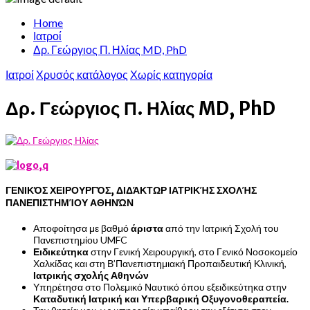
Home
Ιατροί
Δρ. Γεώργιος Π. Ηλίας MD, PhD
Ιατροί
Χρυσός κατάλογος
Χωρίς κατηγορία
Δρ. Γεώργιος Π. Ηλίας MD, PhD
ΓΕΝΙΚΌΣ ΧΕΙΡΟΥΡΓΌΣ, ΔΙΔΆΚΤΩΡ ΙΑΤΡΙΚΉΣ ΣΧΟΛΉΣ
ΠΑΝΕΠΙΣΤΗΜΊΟΥ ΑΘΗΝΏΝ
Αποφοίτησα με βαθμό
άριστα
από την Ιατρική Σχολή του
Πανεπιστημίου UMFC
Ειδικεύτηκα
στην Γενική Χειρουργική, στο Γενικό Νοσοκομείο
Χαλκίδας και στη Β’Πανεπιστημιακή Προπαιδευτική Κλινική,
Ιατρικής σχολής Αθηνών
Υπηρέτησα στο Πολεμικό Ναυτικό όπου εξειδικεύτηκα στην
Καταδυτική Ιατρική και Υπερβαρική Οξυγονοθεραπεία.