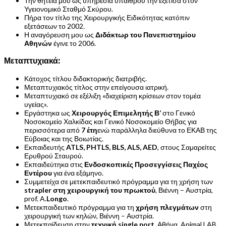
Την θητεία μου ως υπηρεσία υπαίθρου την εξέτισα στον
Υγειονομικό Σταθμό Σκύρου.
Πήρα τον τίτλο της Χειρουργικής Ειδικότητας κατόπιν
εξετάσεων το 2002.
Η αναγόρευση μου ως
Διδάκτωρ του Πανεπιστημίου
Αθηνών
έγινε το 2006.
Μεταπτυχιακά:
Κάτοχος τίτλου διδακτορικής διατριβής.
Μεταπτυχιακός τίτλος στην επείγουσα ιατρική.
Μεταπτυχιακό σε εξέλιξη «διαχείριση κρίσεων στον τομέα
υγείας».
Εργάστηκα ως
Χειρουργός Επιμελητής Β’
στο Γενικό
Νοσοκομείο Χαλκίδας και Γενικό Νοσοκομείο Θήβας για
περισσότερα από
7 έτη
ενώ παράλληλα διεύθυνα το ΕΚΑΒ της
Εύβοιας και της Βοιωτίας.
Εκπαιδευτής
ATLS, PHTLS, BLS, ALS, AED
, στους Σαμαρείτες
Ερυθρού Σταυρού.
Εκπαιδεύτηκα στις
Ενδοσκοπικές Προσεγγίσεις Παχέος
Εντέρου
για ένα εξάμηνο.
Συμμετείχα σε μετεκπαιδευτικό πρόγραμμα για τη χρήση των
strapler στη χειρουργική του πρωκτού
, Βιέννη – Αυστρία,
prof. A.
Longo
.
Μετεκπαιδευτικό πρόγραμμα για τη
χρήση πλεγμάτων
στη
χειρουργική των κηλών, Βιέννη – Αυστρία.
Μετεκπαίδευση στην
τεχνική single port
, Αθήνα, Animal LAB.