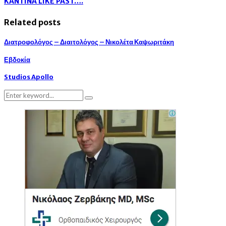
KANTINA LIKE PAST….
Related posts
Διατροφολόγος – Διαιτολόγος – Νικολέτα Καψωριτάκη
Εβδοκία
Studios Apollo
Search
Search
for: