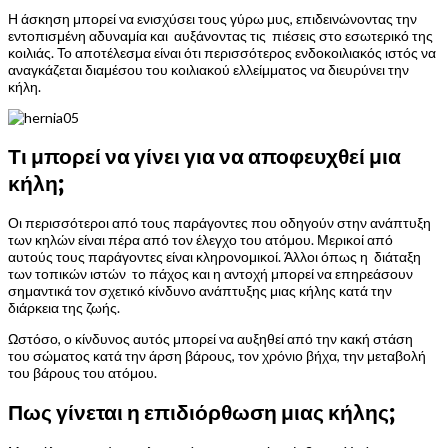
Η άσκηση μπορεί να ενισχύσει τους γύρω μυς, επιδεινώνοντας την
εντοπισμένη αδυναμία και αυξάνοντας τις πιέσεις στο εσωτερικό της
κοιλιάς. Το αποτέλεσμα είναι ότι περισσότερος ενδοκοιλιακός ιστός να
αναγκάζεται διαμέσου του κοιλιακού ελλείμματος να διευρύνει την
κήλη.
Τι μπορεί να γίνει για να αποφευχθεί μια
κήλη;
Οι περισσότεροι από τους παράγοντες που οδηγούν στην ανάπτυξη
των κηλών είναι πέρα από τον έλεγχο του ατόμου. Μερικοί από
αυτούς τους παράγοντες είναι κληρονομικοί. Άλλοι όπως η διάταξη
των τοπικών ιστών το πάχος και η αντοχή μπορεί να επηρεάσουν
σημαντικά τον σχετικό κίνδυνο ανάπτυξης μιας κήλης κατά την
διάρκεια της ζωής.
Ωστόσο, ο κίνδυνος αυτός μπορεί να αυξηθεί από την κακή στάση
του σώματος κατά την άρση βάρους, τον χρόνιο βήχα, την μεταβολή
του βάρους του ατόμου.
Πως γίνεται η επιδιόρθωση μιας κήλης;