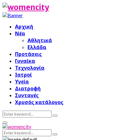
Αρχική
Νέα
Αθλητικά
Ελλάδα
Προτάσεις
Γυναίκα
Τεχνολογία
Ιατροί
Υγεία
Διατροφή
Συνταγές
Χρυσός κατάλογος
Search
Search
for:
Primary
Menu
Search
Search
for: