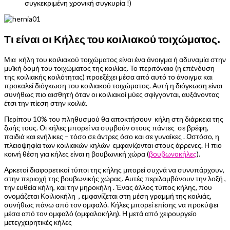
συγκεκριμένη χρονική συγκυρία !)
Τι είναι οι Κήλες του κοιλιακού τοιχώματος.
Μια κήλη του κοιλιακού τοιχώματος είναι ένα άνοιγμα ή αδυναμία στην
μυϊκή δομή του τοιχώματος της κοιλίας. Το περιτόναιο (η επένδυση
της κοιλιακής κοιλότητας) προεξέχει μέσα από αυτό το άνοιγμα και
προκαλεί διόγκωση του κοιλιακού τοιχώματος. Αυτή η διόγκωση είναι
συνήθως πιο αισθητή όταν οι κοιλιακοί μύες σφίγγονται, αυξάνοντας
έτσι την πίεση στην κοιλιά.
Περίπου 10% του πληθυσμού θα αποκτήσουν κήλη στη διάρκεια της
ζωής τους. Οι κήλες μπορεί να συμβούν στους πάντες σε βρέφη,
παιδιά και ενήλικες – τόσο σε άντρες όσο και σε γυναίκες . Ωστόσο, η
πλειοψηφία των κοιλιακών κηλών εμφανίζονται στους άρρενες. Η πιο
κοινή θέση για κήλες είναι η βουβωνική χώρα (
βουβωνοκήλες
).
Αρκετοί διαφορετικοί τύποι της κήλης μπορεί συχνά να συνυπάρχουν,
στην περιοχή της βουβωνικής χώρας. Αυτές περιλαμβάνουν την λοξή ,
την ευθεία κήλη, και την μηροκήλη . Ένας άλλος τύπος κήλης, που
ονομάζεται Κοιλιοκήλη , εμφανίζεται στη μέση γραμμή της κοιλιάς,
συνήθως πάνω από τον ομφαλό. Κήλες μπορεί επίσης να προκύψει
μέσα από τον ομφαλό (ομφαλοκήλη). Η μετά από χειρουργείο
μετεγχειρητικές κήλες