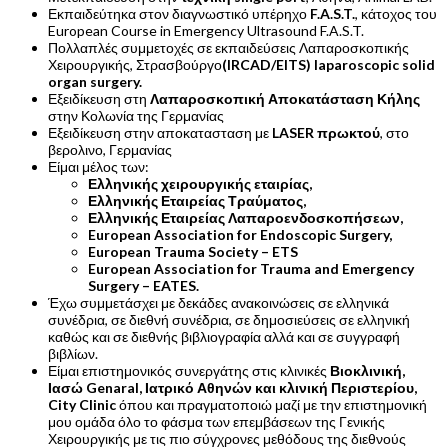
Εκπαιδεύτηκα στον διαγνωστικό υπέρηχο
F.A.S.T.
, κάτοχος του
European Course in Emergency Ultrasound F.A.S.T.
Πολλαπλές συμμετοχές σε εκπαιδεύσεις Λαπαροσκοπικής
Χειρουργικής, Στρασβούργο
(IRCAD/EITS) laparoscopic solid
organ surgery.
Εξειδίκευση στη
Λαπαροσκοπική Αποκατάσταση Κήλης
στην Κολωνία της Γερμανίας
Εξειδίκευση στην αποκατασταση με
LASER πρωκτού
, στο
βερολινο, Γερμανίας
Είμαι μέλος των:
Ελληνικής χειρουργικής εταιρίας,
Ελληνικής Εταιρείας Τραύματος,
Ελληνικής Εταιρείας Λαπαροενδοσκοπήσεων,
European Association for Endoscopic Surgery,
European Trauma Society – ETS
European Association for Trauma and Emergency
Surgery – EATES.
Έχω συμμετάσχει με δεκάδες ανακοινώσεις σε ελληνικά
συνέδρια, σε διεθνή συνέδρια, σε δημοσιεύσεις σε ελληνική
καθώς και σε διεθνής βιβλιογραφία αλλά και σε συγγραφή
βιβλίων.
Είμαι επιστημονικός συνεργάτης στις κλινικές
Βιοκλινική,
Ιασώ Genaral, Ιατρικό Αθηνών και κλινική Περιστερίου,
City Clinic
όπου και πραγματοποιώ μαζί με την επιστημονική
μου ομάδα όλο το φάσμα των επεμβάσεων της Γενικής
Χειρουργικής με τις πιο σύγχρονες μεθόδους της διεθνούς