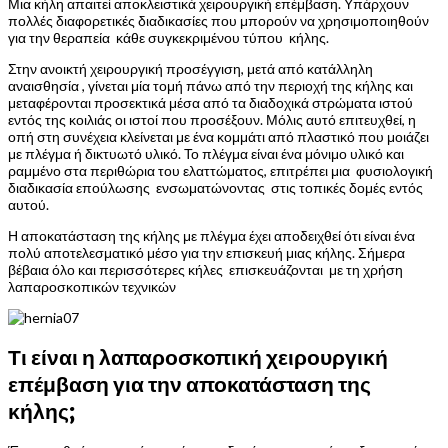
Μια κήλη απαιτεί αποκλειστικά χειρουργική επέμβαση. Υπάρχουν
πολλές διαφορετικές διαδικασίες που μπορούν να χρησιμοποιηθούν
για την θεραπεία κάθε συγκεκριμένου τύπου κήλης.
Στην ανοικτή χειρουργική προσέγγιση, μετά από κατάλληλη
αναισθησία , γίνεται μία τομή πάνω από την περιοχή της κήλης και
μεταφέρονται προσεκτικά μέσα από τα διαδοχικά στρώματα ιστού
εντός της κοιλιάς οι ιστοί που προσέξουν. Μόλις αυτό επιτευχθεί, η
οπή στη συνέχεια κλείνεται με ένα κομμάτι από πλαστικό που μοιάζει
με πλέγμα ή δικτυωτό υλικό. Το πλέγμα είναι ένα μόνιμο υλικό και
ραμμένο στα περιθώρια του ελαττώματος, επιτρέπει μια φυσιολογική
διαδικασία επούλωσης ενσωματώνοντας στις τοπικές δομές εντός
αυτού.
Η αποκατάσταση της κήλης με πλέγμα έχει αποδειχθεί ότι είναι ένα
πολύ αποτελεσματικό μέσο για την επισκευή μιας κήλης. Σήμερα
βέβαια όλο και περισσότερες κήλες επισκευάζονται με τη χρήση
λαπαροσκοπικών τεχνικών
Τι είναι η λαπαροσκοπική χειρουργική
επέμβαση για την αποκατάσταση της
κήλης;