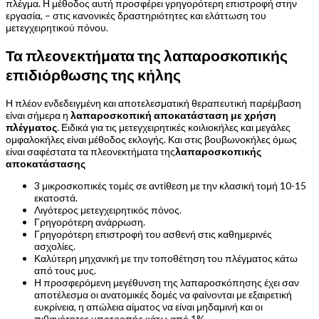
πλέγμα. Η μέθοδος αυτή προσφέρει γρηγορότερη επιστροφή στην
εργασία, – στις κανονικές δραστηριότητες και ελάττωση του
μετεγχειρητικού πόνου.
Τα πλεονεκτήματα της λαπαροσκοπικής
επιδιόρθωσης της κήλης
Η πλέον ενδεδειγμένη και αποτελεσματική θεραπευτική παρέμβαση
είναι σήμερα η
λαπαροσκοπική αποκατάσταση με χρήση
πλέγματος
. Ειδικά για τις μετεγχειρητικές κοιλιοκήλες και μεγάλες
ομφαλοκήλες είναι μέθοδος εκλογής. Και στις βουβωνοκήλες όμως
είναι σαφέστατα τα πλεονεκτήματα της
λαπαροσκοπικής
αποκατάστασης
3 μικροσκοπικές τομές σε αντίθεση με την κλασική τομή 10-15
εκατοστά.
Λιγότερος μετεγχειρητικός πόνος.
Γρηγορότερη ανάρρωση.
Γρηγορότερη επιστροφή του ασθενή στις καθημερινές
ασχολίες.
Καλύτερη μηχανική με την τοποθέτηση του πλέγματος κάτω
από τους μυς.
Η προσφερόμενη μεγέθυνση της λαπαροσκόπησης έχει σαν
αποτέλεσμα οι ανατομικές δομές να φαίνονται με εξαιρετική
ευκρίνεια, η απώλεια αίματος να είναι μηδαμινή και οι
πιθανότητες υποτροπής κάτω από 1%