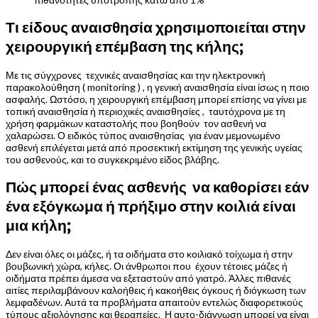
Τι είδους αναισθησία χρησιμοποιείται στην
χειρουργική επέμβαση της κήλης;
Με τις σύγχρονες τεχνικές αναισθησίας και την ηλεκτρονική
παρακολούθηση ( monitoring ) , η γενική αναισθησία είναι ίσως η ποιο
ασφαλής. Ωστόσο, η χειρουργική επέμβαση μπορεί επίσης να γίνει με
τοπική αναισθησία ή περιοχικές αναισθησίες , ταυτόχρονα με τη
χρήση φαρμάκων καταστολής που βοηθούν τον ασθενή να
χαλαρώσει. Ο ειδικός τύπος αναισθησίας για έναν μεμονωμένο
ασθενή επιλέγεται μετά από προσεκτική εκτίμηση της γενικής υγείας
του ασθενούς, και το συγκεκριμένο είδος βλάβης.
Πώς μπορεί ένας ασθενής να καθορίσει εάν
ένα εξόγκωμα ή πρήξιμο στην κοιλιά είναι
μια κήλη;
Δεν είναι όλες οι μάζες, ή τα οιδήματα στο κοιλιακό τοίχωμα ή στην
βουβωνική χώρα, κήλες. Οι άνθρωποι που έχουν τέτοιες μάζες ή
οιδήματα πρέπει άμεσα να εξεταστούν από γιατρό. Άλλες πιθανές
αιτίες περιλαμβάνουν καλοήθεις ή κακοήθεις όγκους ή διόγκωση των
λεμφαδένων. Αυτά τα προβλήματα απαιτούν εντελώς διαφορετικούς
τύπους αξιολόγησης και θεραπείες. Η αυτο-διάγνωση μπορεί να είναι