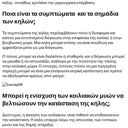
κήλης συνήθως εμπλέκει την χειρουργική επέμβαση.
Ποια είναι τα συμπτώματα και τα σημάδια
των κηλών;
Τα συμπτώματα της κήλης περιλαμβάνουν πόνο ή δυσφορία και
κάπου μια εντοπισμένη διόγκωση στην επιφάνεια της κοιλιάς ή στην
βουβωνική χώρα. Μια κήλη μπορεί επίσης να είναι ανώδυνη και
εμφανίζεται μόνο ως μια διόγκωση.
Ο πόνος μπορεί να είναι διαλείπον ή σταθερός και η διόγκωση μπορεί
να μειωθεί ή να απουσιάζει, ανάλογα με την ποσότητα της πίεσης
στην κοιλιακή χώρα. Ο συνεχής, έντονος πόνος σε μια πρησμένη
περιοχή μπορεί να είναι μια επείγουσα ιατρική κατάσταση και πρέπει
να αξιολογείται αμέσως από γιατρό.
Μπορεί η ενίσχυση των κοιλιακών μυών να
βελτιώσουν την κατάσταση της κήλης;
Δυστυχώς, η άσκηση των κοιλιακών, είναι πιθανό να επιδεινώσουν
την κατάσταση. Η κήλη υπάρχει λόγω της απουσίας των τοπικών
μυών και της δομής στήριξης.