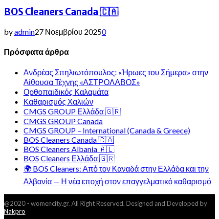
BOS Cleaners Canada 🇨🇦
by
admin
27 Νοεμβρίου 2025
0
Πρόσφατα άρθρα
Ανδρέας Σπηλιωτόπουλος: «Ήρωες του Σήμερα» στην
Αίθουσα Τέχνης «ΑΣΤΡΟΛΑΒΟΣ»
Ορθοπαιδικός Καλαμάτα
Καθαρισμός Χαλιών
CMGS GROUP Ελλάδα 🇬🇷
CMGS GROUP Canada
CMGS GROUP – International (Canada & Greece)
BOS Cleaners Canada 🇨🇦
BOS Cleaners Albania 🇦🇱
BOS Cleaners Ελλάδα 🇬🇷
🌍 BOS Cleaners: Από τον Καναδά στην Ελλάδα και την
Αλβανία — Η νέα εποχή στον επαγγελματικό καθαρισμό
@2020 - womencity.gr. All Right Reserved. Designed and Developed by
Nakpro