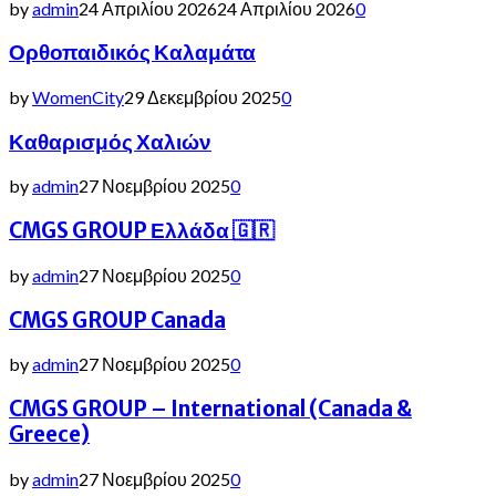
by
admin
24 Απριλίου 2026
24 Απριλίου 2026
0
Ορθοπαιδικός Καλαμάτα
by
WomenCity
29 Δεκεμβρίου 2025
0
Καθαρισμός Χαλιών
by
admin
27 Νοεμβρίου 2025
0
CMGS GROUP Ελλάδα 🇬🇷
by
admin
27 Νοεμβρίου 2025
0
CMGS GROUP Canada
by
admin
27 Νοεμβρίου 2025
0
CMGS GROUP – International (Canada &
Greece)
by
admin
27 Νοεμβρίου 2025
0