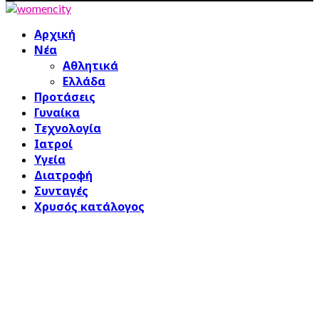
Facebook
Twitter
Instagram
Pinterest
Youtube
Αρχική
Νέα
Αθλητικά
Ελλάδα
Προτάσεις
Γυναίκα
Τεχνολογία
Ιατροί
Υγεία
Διατροφή
Συνταγές
Χρυσός κατάλογος