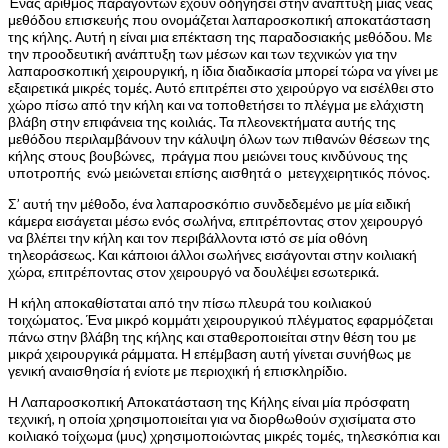
Ένας αριθμός παραγόντων έχουν οδηγήσει στην ανάπτυξη μιας νέας
μεθόδου επισκευής που ονομάζεται λαπαροσκοπική αποκατάσταση
της κήλης. Αυτή η είναι μια επέκταση της παραδοσιακής μεθόδου. Με
την προοδευτική ανάπτυξη των μέσων και των τεχνικών για την
λαπαροσκοπική χειρουργική, η ίδια διαδικασία μπορεί τώρα να γίνει με
εξαιρετικά μικρές τομές. Αυτό επιτρέπει στο χειρούργο να εισέλθει στο
χώρο πίσω από την κήλη και να τοποθετήσει το πλέγμα με ελάχιστη
βλάβη στην επιφάνεια της κοιλιάς. Τα πλεονεκτήματα αυτής της
μεθόδου περιλαμβάνουν την κάλυψη όλων των πιθανών θέσεων της
κήλης στους βουβώνες, πράγμα που μειώνει τους κινδύνους της
υποτροπής ενώ μειώνεται επίσης αισθητά ο μετεγχειρητικός πόνος.
Σ’ αυτή την μέθοδο, ένα λαπαροσκόπιο συνδεδεμένο με μία ειδική
κάμερα εισάγεται μέσω ενός σωλήνα, επιτρέποντας στον χειρουργό
να βλέπει την κήλη και τον περιβάλλοντα ιστό σε μία οθόνη
τηλεοράσεως. Και κάποιοι άλλοι σωλήνες εισάγονται στην κοιλιακή
χώρα, επιτρέποντας στον χειρουργό να δουλέψει εσωτερικά.
Η κήλη αποκαθίσταται από την πίσω πλευρά του κοιλιακού
τοιχώματος. Ένα μικρό κομμάτι χειρουργικού πλέγματος εφαρμόζεται
πάνω στην βλάβη της κήλης και σταθεροποιείται στην θέση του με
μικρά χειρουργικά ράμματα. Η επέμβαση αυτή γίνεται συνήθως με
γενική αναισθησία ή ενίοτε με περιοχική ή επισκληρίδιο.
Η Λαπαροσκοπική Αποκατάσταση της Κήλης είναι μία πρόσφατη
τεχνική, η οποία χρησιμοποιείται για να διορθωθούν σχισίματα στο
κοιλιακό τοίχωμα (μυς) χρησιμοποιώντας μικρές τομές, τηλεσκόπια και