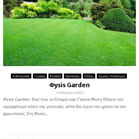
Ανθοπωλείο
Γυναίκα
Ελλάδα
Προτάσεις
Ρόδος
Χρυσός Κατάλογος
Φysis Garden
5 Απριλίου 2022
Φysis Garden: Εκεί που το Όνειρό σας Γίνεται Φύση Θέλετε τον
ομορφότερο κήπο της γειτονιάς, αλλά δεν έχετε τον χρόνο να τον
φροντίσετε; Στη Φysis...
S