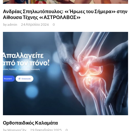
Ανδρέας Σπηλιωτόπουλος: «Ήρωες του Σήμερα» στην
Αίθουσα Τέχνης «ΑΣΤΡΟΛΑΒΟΣ»
by
admin
24 Απριλίου 2026
0
Ορθοπαιδικός Καλαμάτα
by
WomenCity
29 Δεκεμβρίου 2025
0