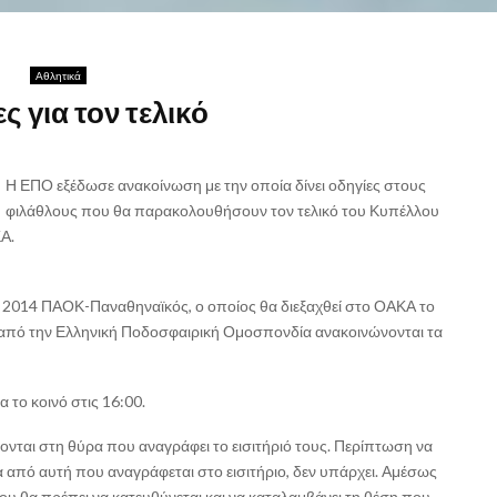
Αθλητικά
ς για τον τελικό
Η ΕΠΟ εξέδωσε ανακοίνωση με την οποία δίνει οδηγίες στους
φιλάθλους που θα παρακολουθήσουν τον τελικό του Κυπέλλου
Α.
ς 2014 ΠΑΟΚ-Παναθηναϊκός, ο οποίος θα διεξαχθεί στο ΟΑΚΑ το
 από την Ελληνική Ποδοσφαιρική Ομοσπονδία ανακοινώνονται τα
 το κοινό στις 16:00.
νονται στη θύρα που αναγράφει το εισιτήριό τους. Περίπτωση να
 από αυτή που αναγράφεται στο εισιτήριο, δεν υπάρχει. Αμέσως
ίου θα πρέπει να κατευθύνεται και να καταλαμβάνει τη θέση που