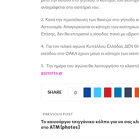
αναγράφεται στο εισιτήριό του.
3. Κατά την προσέλευση των θεατών στο γήπεδο και
Αστυνομία. Απαγορεύεται οι κάτοχοι των εισιτηρίων
Επίσης, δεν θα επιτραπεί η είσοδος πανό με υβρισ
4. Για τον τελικό αγώνα Κυπέλλου Ελλάδας ΔΕ
εισόδου στο ΟΑΚΑ έχουν μόνο οι κάτοχοι των εισι
5. Την ημέρα του αγώνα θα λειτουργήσει το κλεισ
gazzetta.gr
SHARE
0
PREVIOUS POST
Το καινούργιο τσιγγάνικο κόλπο για να σας κ
στο ATM [photos]