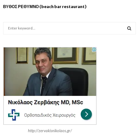
ΒΥΘΟΣ ΡΕΘΥΜΝΟ (beach bar restaurant)
S
e
a
S
r
c
E
h
f
A
o
r
R
:
C
H
http://zervakisnikolaos.gr/