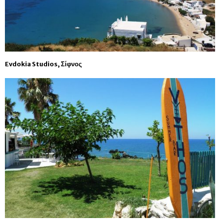
Evdokia Studios, Σίφνος