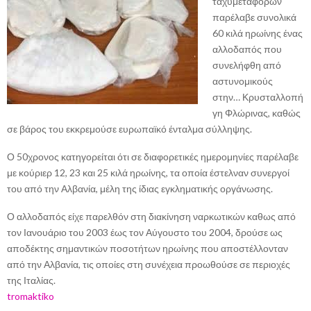
ταχυμεταφορών
παρέλαβε συνολικά
60 κιλά ηρωίνης ένας
αλλοδαπός που
συνελήφθη από
αστυνομικούς
στην…
Κρυσταλλοπή
γη Φλώρινας, καθώς
σε βάρος του εκκρεμούσε ευρωπαϊκό ένταλμα σύλληψης.
Ο 50χρονος κατηγορείται ότι σε διαφορετικές ημερομηνίες παρέλαβε
με κούριερ 12, 23 και 25 κιλά ηρωίνης, τα οποία έστελναν συνεργοί
του από την Αλβανία, μέλη της ίδιας εγκληματικής οργάνωσης.
Ο αλλοδαπός είχε παρελθόν στη διακίνηση ναρκωτικών καθως από
τον Ιανουάριο του 2003 έως τον Αύγουστο του 2004, δρούσε ως
αποδέκτης σημαντικών ποσοτήτων ηρωίνης που αποστέλλονταν
από την Αλβανία, τις οποίες στη συνέχεια προωθούσε σε περιοχές
της Ιταλίας.
tromaktiko