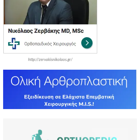
r
R
:
C
H
http://zervakisnikolaos.gr/