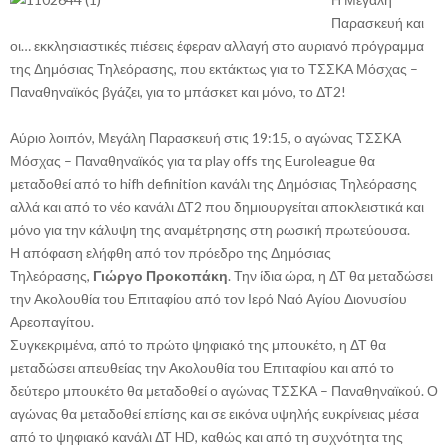
Παρασκευή και
οι… εκκλησιαστικές πιέσεις έφεραν αλλαγή στο αυριανό πρόγραμμα
της Δημόσιας Τηλεόρασης, που εκτάκτως για το ΤΣΣΚΑ Μόσχας –
Παναθηναϊκός βγάζει, για το μπάσκετ και μόνο, το ΔΤ2!
Αύριο λοιπόν, Μεγάλη Παρασκευή στις 19:15, ο αγώνας ΤΣΣΚΑ
Μόσχας – Παναθηναϊκός για τα play offs της Euroleague θα
μεταδοθεί από το hifh definition κανάλι της Δημόσιας Τηλεόρασης
αλλά και από το νέο κανάλι ΔΤ2 που δημιουργείται αποκλειστικά και
μόνο για την κάλυψη της αναμέτρησης στη ρωσική πρωτεύουσα.
Η απόφαση ελήφθη από τον πρόεδρο της Δημόσιας
Τηλεόρασης,
Γιώργο Προκοπάκη
. Την ίδια ώρα, η ΔΤ θα μεταδώσει
την Ακολουθία του Επιταφίου από τον Ιερό Ναό Αγίου Διονυσίου
Αρεοπαγίτου.
Συγκεκριμένα, από το πρώτο ψηφιακό της μπουκέτο, η ΔΤ θα
μεταδώσει απευθείας την Ακολουθία του Επιταφίου και από το
δεύτερο μπουκέτο θα μεταδοθεί ο αγώνας ΤΣΣΚΑ – Παναθηναϊκού. Ο
αγώνας θα μεταδοθεί επίσης και σε εικόνα υψηλής ευκρίνειας μέσα
από το ψηφιακό κανάλι ΔΤ HD, καθώς και από τη συχνότητα της