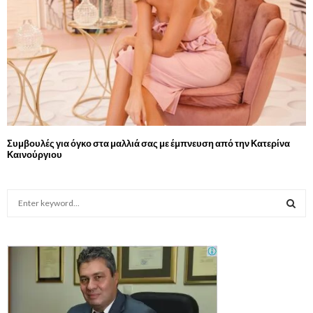
Συμβουλές για όγκο στα μαλλιά σας με έμπνευση από την Κατερίνα
Καινούργιου
S
e
a
S
r
c
E
h
f
A
o