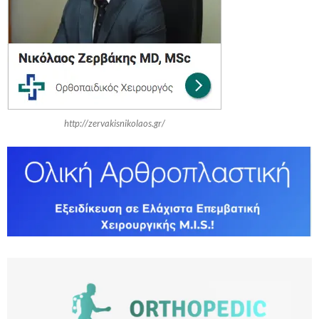
r
R
:
C
H
http://zervakisnikolaos.gr/