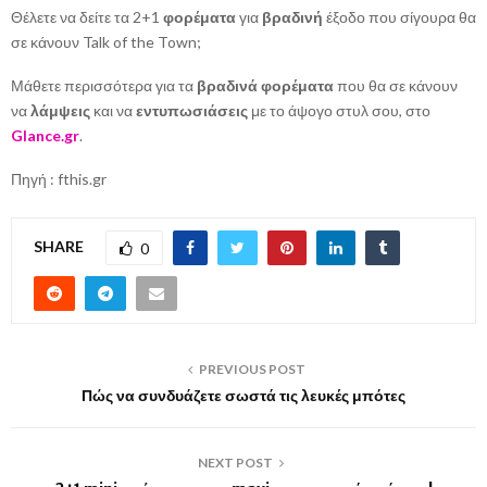
Θέλετε να δείτε τα 2+1
φορέματα
για
βραδινή
έξοδο που σίγουρα θα
σε κάνουν Talk of the Town;
Μάθετε περισσότερα για τα
βραδινά φορέματα
που θα σε κάνουν
να
λάμψεις
και να
εντυπωσιάσεις
με το άψογο στυλ σου, στο
Glance.gr
.
Πηγή : fthis.gr
SHARE
0
PREVIOUS POST
Πώς να συνδυάζετε σωστά τις λευκές μπότες
NEXT POST