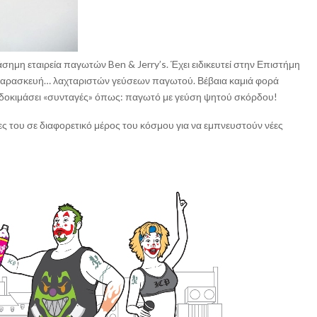
ιάσημη εταιρεία παγωτών Ben & Jerry’s. Έχει ειδικευτεί στην Επιστήμη
ν παρασκευή… λαχταριστών γεύσεων παγωτού. Βέβαια καμιά φορά
ει δοκιμάσει «συνταγές» όπως: παγωτό με γεύση ψητού σκόρδου!
τες του σε διαφορετικό μέρος του κόσμου για να εμπνευστούν νέες