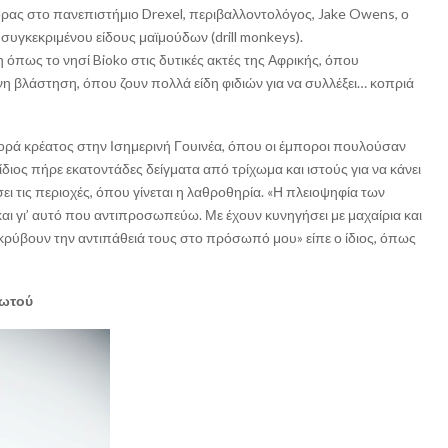
ορας στο πανεπιστήμιο Drexel, περιβαλλοντολόγος, Jake Owens, ο
συγκεκριμένου είδους μαϊμούδων (drill monkeys).
η όπως το νησί Bioko στις δυτικές ακτές της Αφρικής, όπου
ονη βλάστηση, όπου ζουν πολλά είδη φιδιών για να συλλέξει… κοπριά
ορά κρέατος στην Ισημερινή Γουινέα, όπου οι έμποροι πουλούσαν
ιος πήρε εκατοντάδες δείγματα από τρίχωμα και ιστούς για να κάνει
ει τις περιοχές, όπου γίνεται η λαθροθηρία. «Η πλειοψηφία των
αι γι’ αυτό που αντιπροσωπεύω. Με έχουν κυνηγήσει με μαχαίρια και
ν κρύβουν την αντιπάθειά τους στο πρόσωπό μου» είπε ο ίδιος, όπως
γωτού