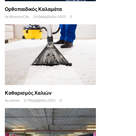
Ορθοπαιδικός Καλαμάτα
by
WomenCity
29 Δεκεμβρίου 2025
0
Καθαρισμός Χαλιών
by
admin
27 Νοεμβρίου 2025
0