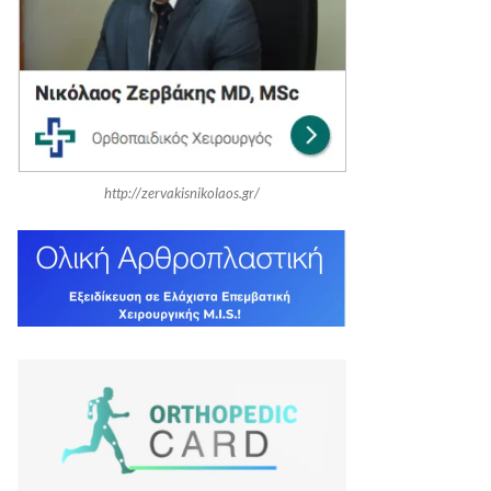
r
C
:
H
http://zervakisnikolaos.gr/