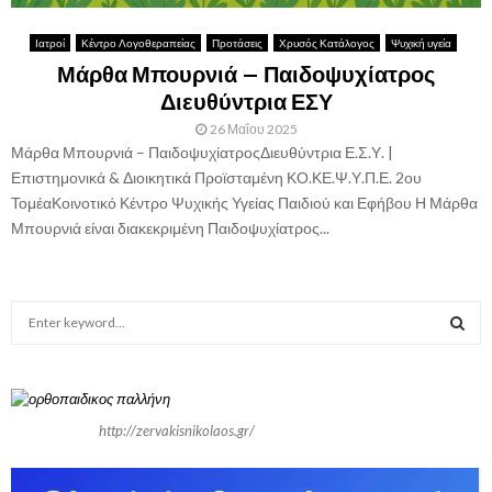
Ιατροί
Κέντρο Λογοθεραπείας
Προτάσεις
Χρυσός Κατάλογος
Ψυχική υγεία
Μάρθα Μπουρνιά – Παιδοψυχίατρος
Διευθύντρια ΕΣΥ
26 Μαΐου 2025
Μάρθα Μπουρνιά – ΠαιδοψυχίατροςΔιευθύντρια Ε.Σ.Υ. |
Επιστημονικά & Διοικητικά Προϊσταμένη ΚΟ.ΚΕ.Ψ.Υ.Π.Ε. 2ου
ΤομέαΚοινοτικό Κέντρο Ψυχικής Υγείας Παιδιού και Εφήβου Η Μάρθα
Μπουρνιά είναι διακεκριμένη Παιδοψυχίατρος...
S
e
a
S
r
c
E
h
http://zervakisnikolaos.gr/
f
A
o