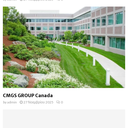
CMGS GROUP Canada
by
admin
27 Νοεμβρίου 2025
0