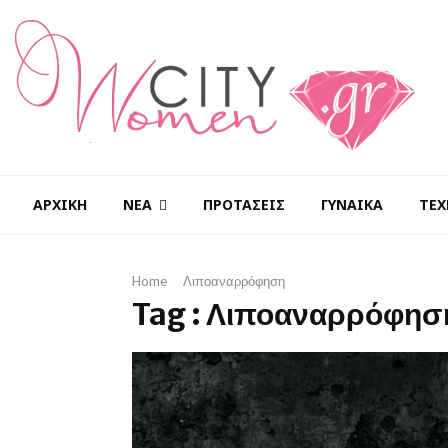
ΑΡΧΙΚΉ
ΝΈΑ
ΠΡΟΤΆΣΕΙΣ
ΓΥΝΑΊΚΑ
ΤΕΧ
Home
Λιποαναρρόφηση
Tag : Λιποαναρρόφησ