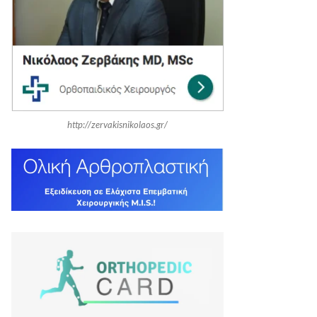
r
C
:
H
http://zervakisnikolaos.gr/