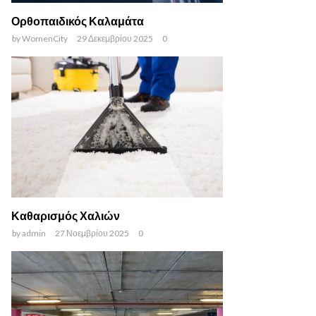
Ορθοπαιδικός Καλαμάτα
by
WomenCity
29 Δεκεμβρίου 2025
0
Καθαρισμός Χαλιών
by
admin
27 Νοεμβρίου 2025
0