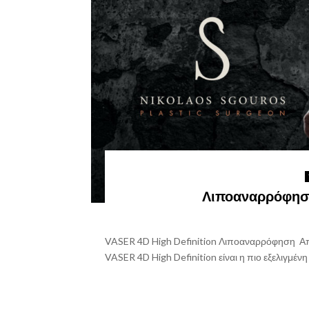
Λιποαναρρόφηση
VASER 4D High Definition Λιποαναρρόφηση Α
VASER 4D High Definition είναι η πιο εξελιγμένη