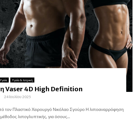
Υγεία
Υγεία & Ιατρική
 Vaser 4D High Definition
24 Ιουλίου 2025
πό τον Πλαστικό Χειρουργό Νικόλαο Σγούρο Η λιποαναρρόφηση
 μέθοδος λιπογλυπτικής, για όσους...