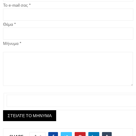
Το e-mail σας *
Θέμα *
Μήνυμα *