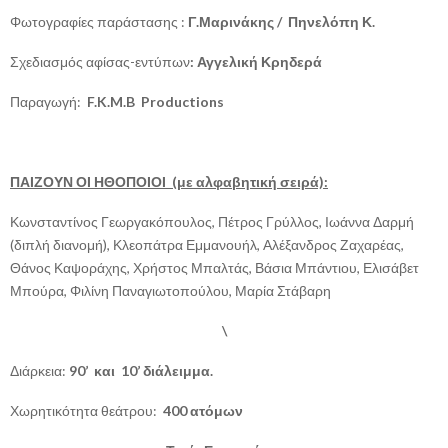
Φωτογραφίες παράστασης :
Γ.Μαρινάκης / Πηνελόπη Κ.
Σχεδιασμός αφίσας-εντύπων
: Αγγελική Κρηδερά
Παραγωγή:
F.K.M.B Productions
ΠΑΙΖΟΥΝ ΟΙ ΗΘΟΠΟΙΟΙ (με αλφαβητική σειρά):
Κωνσταντίνος Γεωργακόπουλος, Πέτρος Γρύλλος, Ιωάννα Δαρμή
(διπλή διανομή), Κλεοπάτρα Εμμανουήλ, Αλέξανδρος Ζαχαρέας,
Θάνος Καψοράχης, Χρήστος Μπαλτάς, Βάσια Μπάντιου, Ελισάβετ
Μπούρα, Φιλίνη Παναγιωτοπούλου, Μαρία Στάβαρη
\
Διάρκεια:
90’ και 10’ διάλειμμα.
Χωρητικότητα θεάτρου:
400 ατόμων