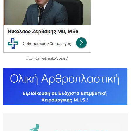
o
r
R
:
C
H
http://zervakisnikolaos.gr/