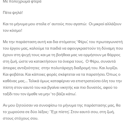
Με πολύχρωμα φτερά
Πέτα ψηλά!
Και το μήνυμα μου στείλε σ’ αυτούς που αγαπώ: Οι μικροί αλλάζουν
τον κόσμο!
Με την παράσταση αυτή και δια στόματος ‘Φέρυ’, του πρωταγωνιστή
του έργου μας, καλούμε τα παιδιά να αφουγκραστούν τη δύναμη που
έχουν στη ψυχή τους και με τη βοήθεια μας να ορμήσουν με θάρρος
στη ζωή, ώστε να κατακτήσουν τα όνειρα τους. Ο Φέρυ, συναντά
άπειρες αντιξοότητες στην πολυτάραχη διαδρομή του. Και λυγίζει.
Και φοβάται. Και κάποιες φορές σκέφτεται να τα παρατήσει. Όπως ο
καθένας μας… Τελικά όμως καταφέρνει να επιστρατεύσει όλη του την
πίστη στον εαυτό του και βγαίνει νικητής και πιο δυνατός, αφού το
ταξίδι του τον έμαθε να μην ‘το βάζει κάτω’.
Αν μου ζητούσαν να συνοψίσω το μήνυμα της παράστασης μας, θα
το χωρούσα σε δύο λέξεις: ‘Έχε πίστη’. Στον εαυτό σου, στη ζωή,
στους στόχους σου.