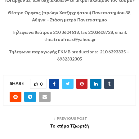
«Οι άρχοντες των δαχτυλιδιών- Οι μικροί αλλάζουν τον κόσμο»
Θέατρο Ορφέας (πρώην Χατζηχρήστου) Πανεπιστημίου 38,
Αθήνα – Στάση μετρό Πανεπιστήμιο
Τηλεφωνα θεάτρου 210 3604618, fax 2103608728, email:
theatroofreas@yahoo.gr
Τηλέφωνα παραγωγής FKMB productions: 210 6393335 –
6932332305
SHARE
0
PREVIOUS POST
Το κτήμα Τζιωρτζή