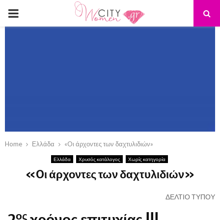
PRIMARY
MENU
Home
Ελλάδα
«Oι άρχοντες των δαχτυλιδιών»
Ελλάδα
Χρυσός κατάλογος
Χωρίς κατηγορία
«Oι άρχοντες των δαχτυλιδιών»
ΔΕΛΤΙΟ ΤΥΠΟΥ
ος
2
χρόνος επιτυχίας !!!