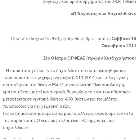
λογοτεχνικού αριστουργήματος του JR.R Tolkien
«Ο Άρχοντας των Δαχτυλιδιών»
Που ΄ν΄το δαχτυλίδι ; Ψάξε, ψάξε, θα το βρεις από το
Σάββατο 18
Οκτωβρίου 2014
Στο
Θέατρο ΟΡΦΕΑΣ (πρώην Χατζηχρήστου)
H παράσταση « Που ΄ν΄το δαχτυλίδι » που τόσο αγαπήθηκε και
παρουσιάστηκε την χειμερινή σεζόν (2013-2014 ) με πολύ μεγάλη
ανταπόκριση στο θέατρο Ελυζέ , ανανεώνεται! Γίνεται καλύτερη,
εμπλουτίζεται με εφέ και σκηνικά, δυναμώνει το cast των ηθοποιών,
μεταφέρεται σε κεντρικό θέατρο 400 θέσεων και ετοιμάζεται
πυρετωδώς για την χειμερινή σεζόν.
Για να σηματοδοτήσουμε αυτές μας τις αλλαγές, αλλάζουμε τον τίτλο
της παράστασης.Ο νέος μας τίτλος είναι «Οι άρχοντες των
δαχτυλιδιών»