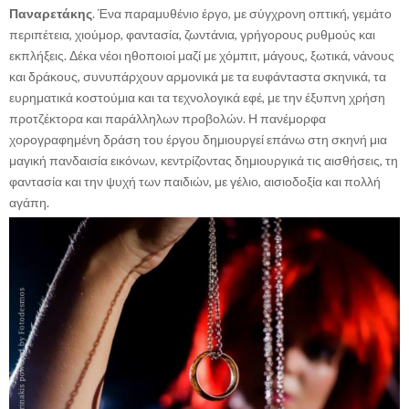
Παναρετάκης
. Ένα παραμυθένιο έργο, με σύγχρονη οπτική, γεμάτο
περιπέτεια, χιούμορ, φαντασία, ζωντάνια, γρήγορους ρυθμούς και
εκπλήξεις. Δέκα νέοι ηθοποιοί μαζί με χόμπιτ, μάγους, ξωτικά, νάνους
και δράκους, συνυπάρχουν αρμονικά με τα ευφάνταστα σκηνικά, τα
ευρηματικά κοστούμια και τα τεχνολογικά εφέ, με την έξυπνη χρήση
προτζέκτορα και παράλληλων προβολών. Η πανέμορφα
χορογραφημένη δράση του έργου δημιουργεί επάνω στη σκηνή μια
μαγική πανδαισία εικόνων, κεντρίζοντας δημιουργικά τις αισθήσεις, τη
φαντασία και την ψυχή των παιδιών, με γέλιο, αισιοδοξία και πολλή
αγάπη.