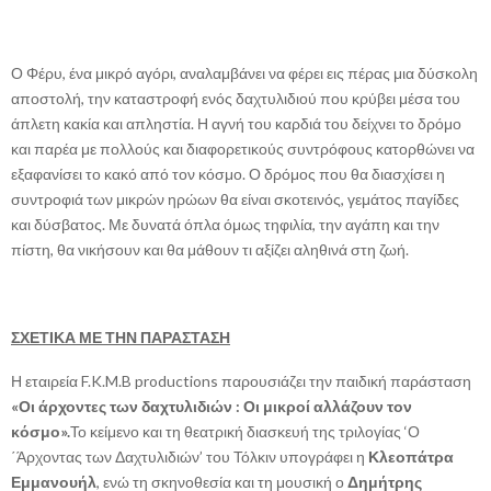
Ο Φέρυ, ένα μικρό αγόρι, αναλαμβάνει να φέρει εις πέρας μια δύσκολη
αποστολή, την καταστροφή ενός δαχτυλιδιού που κρύβει μέσα του
άπλετη κακία και απληστία. Η αγνή του καρδιά του δείχνει το δρόμο
και παρέα με πολλούς και διαφορετικούς συντρόφους κατορθώνει να
εξαφανίσει το κακό από τον κόσμο. Ο δρόμος που θα διασχίσει η
συντροφιά των μικρών ηρώων θα είναι σκοτεινός, γεμάτος παγίδες
και δύσβατος. Με δυνατά όπλα όμως τηφιλία, την αγάπη και την
πίστη, θα νικήσουν και θα μάθουν τι αξίζει αληθινά στη ζωή.
ΣΧΕΤΙΚΑ ΜΕ ΤΗΝ ΠΑΡΑΣΤΑΣΗ
Η εταιρεία F.K.M.B productions παρουσιάζει την παιδική παράσταση
«Οι άρχοντες των δαχτυλιδιών : Οι μικροί αλλάζουν τον
κόσμο».
Το κείμενο και τη θεατρική διασκευή της τριλογίας ‘Ο
΄Άρχοντας των Δαχτυλιδιών’ του Τόλκιν υπογράφει η
Κλεοπάτρα
Εμμανουήλ
, ενώ τη σκηνοθεσία και τη μουσική ο
Δημήτρης