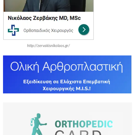
:
C
H
http://zervakisnikolaos.gr/