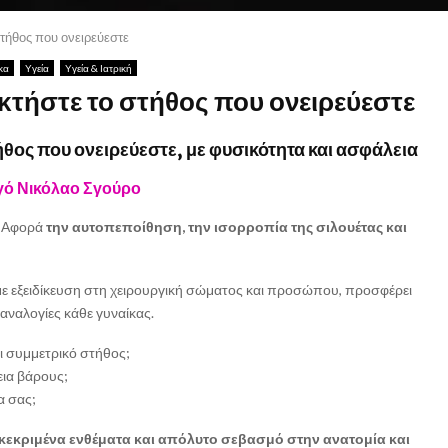
στήθος που ονειρεύεστε
κα
Υγεία
Υγεία & Ιατρική
κτήστε το στήθος που ονειρεύεστε
θος που ονειρεύεστε, με φυσικότητα και ασφάλεια
γό Νικόλαο Σγούρο
. Αφορά
την αυτοπεποίθηση, την ισορροπία της σιλουέτας και
με εξειδίκευση στη χειρουργική σώματος και προσώπου, προσφέρει
 αναλογίες κάθε γυναίκας.
ι συμμετρικό στήθος;
ια βάρους;
α σας;
γκεκριμένα ενθέματα και απόλυτο σεβασμό στην ανατομία και