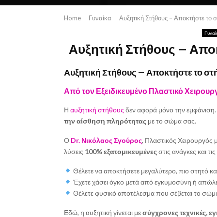
Home
Γυναίκα
Αυξητική Στήθους – Αποκτήστε το 
Γυναί
Αυξητική Στήθους – Απο
Αυξητική Στήθους – Αποκτήστε το στή
Από τον Εξειδικευμένο Πλαστικό Χειρουρ
Η
αυξητική στήθους
δεν αφορά μόνο την εμφάνιση
την αίσθηση πληρότητας
με το σώμα σας.
Ο
Dr. Νικόλαος Σγούρος
, Πλαστικός Χειρουργός 
λύσεις
100% εξατομικευμένες
στις ανάγκες και τις
Θέλετε να αποκτήσετε μεγαλύτερο, πιο στητό κα
Έχετε χάσει όγκο μετά από εγκυμοσύνη ή απώλε
Θέλετε φυσικό αποτέλεσμα που σέβεται το σώμ
Εδώ, η αυξητική γίνεται με
σύγχρονες τεχνικές, ε