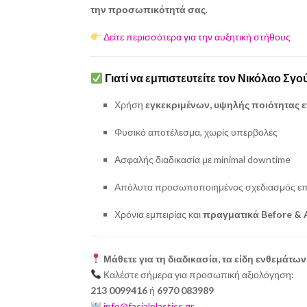
την προσωπικότητά σας
.
Δείτε περισσότερα για την αυξητική στήθους
Γιατί να εμπιστευτείτε τον Νικόλαο Σγο
Χρήση
εγκεκριμένων, υψηλής ποιότητας 
Φυσικό αποτέλεσμα, χωρίς υπερβολές
Ασφαλής διαδικασία με minimal downtime
Απόλυτα προσωποποιημένος σχεδιασμός ε
Χρόνια εμπειρίας και
πραγματικά Before & 
Μάθετε για τη διαδικασία, τα είδη ενθεμάτων
Καλέστε σήμερα για προσωπική αξιολόγηση:
213 0099416
ή
6970 083989
info@facialplastics.gr