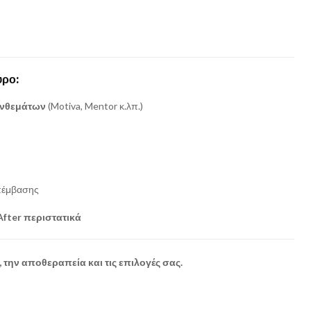
ύρο:
ενθεμάτων
(Motiva, Mentor κ.λπ.)
πέμβασης
After περιστατικά
, την αποθεραπεία και τις επιλογές σας.