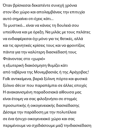
Όταν βρίσκεσαι δεκαπέντε συνεχή χρόνια
στον ίδιο χώρο και απολαμβάνεις την επιτυχία
αυτό σημαίνει οτι έχεις κάτι…
Το μυστικό… είναι να κάνεις τη δουλειά σου
υπεύθυνα και με όρεξη. Να μιλάς με τους πελάτες
να ενδιαφέρεσαι όχι μόνο για τις θετικές, αλλά
και τις αρνητικές κρίσεις τους και να φροντίζεις
πάντα για την καλύτερη διασκέδασή τους
Φτάνοντας στο «χωριό»
η εξωτερική διακόσμηση θυμίζει κάτι
από ταβέρνα της Μονεμβασιάς ή της Αράχοβας!
Folk αντικείμενα, βαριά ξύλινη πόρτα και φυσικά
ξύλινο décor που παραπέμπει σε άλλες εποχές
Η ανακαινισμένη παραδοσιακά αίθουσα μας
είναι έτοιμη να σας φιλοξενήσει σε στιγμές
προσωπικής ή οικογενειακής διασκέδασης
Δέσαμε την παράδοση με την πολυτέλεια
σε ένα ήσυχο οικογενειακό χώρο και σας
περιμένουμε να σχεδιάσουμε μαζί τηνδιασκέδαση