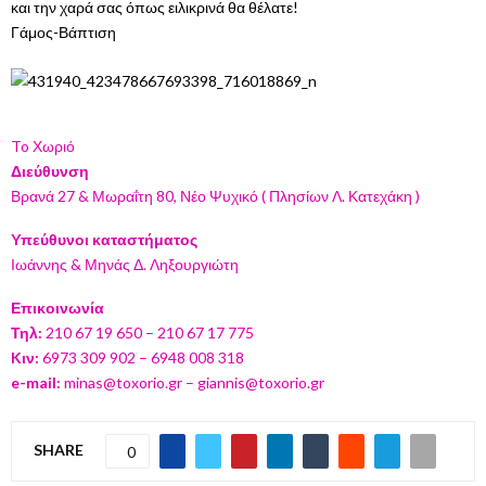
και την χαρά σας όπως ειλικρινά θα θέλατε!
Γάμος-Βάπτιση
To Χωριό
Διεύθυνση
Βρανά 27 & Μωραΐτη 80, Νέο Ψυχικό ( Πλησίων Λ. Κατεχάκη )
Yπεύθυνοι καταστήματος
Ιωάννης & Μηνάς Δ. Ληξουργιώτη
Επικοινωνία
Τηλ:
210 67 19 650 – 210 67 17 775
Kιν:
6973 309 902 – 6948 008 318
e-mail:
minas@toxorio.gr – giannis@toxorio.gr
SHARE
0